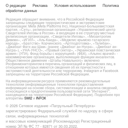
О редакции
Реклама
Условия использования
Политика
обработки данных
Редакция обращает внимание, что в Российской Федерации
запрещены следующие террористические и экстремистские
организации: Meta (Meta Platforms Inc), Национал-Большевистская
партия, «Сеть», религиозная организация «Управленческий центр
Свидетелей Иеговы в России» и входящие в ее структуру местные
религиозные организации, «Свидетели Иеговы», «Мизантропик
Дивижн», «ИГИЛ», «Аль-Каида», «Меджлис крымско-татарского
народа», «Братство» Корчинского, «Артподготовка», «Талибан»,
«Джабхат Фатх аш-Шам» (ранее «Джабхат ан-Нусра», «Джебхат ан-
Нусра»), «УНА-УНСО», «Правый сектор», «Украинская повстанческая
армия» (УПА). Фонд борьбы с коррупцией» (ФБК), «Альянс врачей» -
некоммерческие организации, выполняющие функции иноагентов.
Общественное движение «Штабы Навального» включено
Росфинмониторингом в перечень организаций и физических лиц, в
отношении которых имеются сведения об их причастности к
экстремистской деятельности или терроризму. Instagram и Facebook
запрещены на территории Российской Федерации.
На информационном ресурсе применяются рекомендательные
технологии (информационные технологии предоставления
информации на основе сбора, систематизации и анализа сведений,
относящихся к предпочтениям пользователей сети "Интернет",
находящихся на территории Российской Федерации). Подробнее про
алгоритмы
SMI2
и
INFOX
© 2026 Сетевое издание «Патрульный Петербурга»
зарегистрировано Федеральной службой по надзору в сфере
связи, информационных технологий
и массовых коммуникаций (Роскомнадзор) Регистрационный
номер ЭЛ № ФС 77 - 82871 от 30.03.2022.