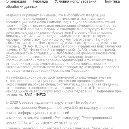
О редакции
Реклама
Условия использования
Политика
обработки данных
Редакция обращает внимание, что в Российской Федерации
запрещены следующие террористические и экстремистские
организации: Meta (Meta Platforms Inc), Национал-Большевистская
партия, «Сеть», религиозная организация «Управленческий центр
Свидетелей Иеговы в России» и входящие в ее структуру местные
религиозные организации, «Свидетели Иеговы», «Мизантропик
Дивижн», «ИГИЛ», «Аль-Каида», «Меджлис крымско-татарского
народа», «Братство» Корчинского, «Артподготовка», «Талибан»,
«Джабхат Фатх аш-Шам» (ранее «Джабхат ан-Нусра», «Джебхат ан-
Нусра»), «УНА-УНСО», «Правый сектор», «Украинская повстанческая
армия» (УПА). Фонд борьбы с коррупцией» (ФБК), «Альянс врачей» -
некоммерческие организации, выполняющие функции иноагентов.
Общественное движение «Штабы Навального» включено
Росфинмониторингом в перечень организаций и физических лиц, в
отношении которых имеются сведения об их причастности к
экстремистской деятельности или терроризму. Instagram и Facebook
запрещены на территории Российской Федерации.
На информационном ресурсе применяются рекомендательные
технологии (информационные технологии предоставления
информации на основе сбора, систематизации и анализа сведений,
относящихся к предпочтениям пользователей сети "Интернет",
находящихся на территории Российской Федерации). Подробнее про
алгоритмы
SMI2
и
INFOX
© 2026 Сетевое издание «Патрульный Петербурга»
зарегистрировано Федеральной службой по надзору в сфере
связи, информационных технологий
и массовых коммуникаций (Роскомнадзор) Регистрационный
номер ЭЛ № ФС 77 - 82871 от 30.03.2022.
Главный редактор: Солдатова Софья Олеговна. Учредители: