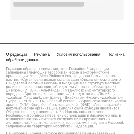
О редакции
Реклама
Условия использования
Политика
обработки данных
Редакция обращает внимание, что в Российской Федерации
запрещены следующие террористические и экстремистские
организации: Meta (Meta Platforms Inc), Национал-Большевистская
партия, «Сеть», религиозная организация «Управленческий центр
Свидетелей Иеговы в России» и входящие в ее структуру местные
религиозные организации, «Свидетели Иеговы», «Мизантропик
Дивижн», «ИГИЛ», «Аль-Каида», «Меджлис крымско-татарского
народа», «Братство» Корчинского, «Артподготовка», «Талибан»,
«Джабхат Фатх аш-Шам» (ранее «Джабхат ан-Нусра», «Джебхат ан-
Нусра»), «УНА-УНСО», «Правый сектор», «Украинская повстанческая
армия» (УПА). Фонд борьбы с коррупцией» (ФБК), «Альянс врачей» -
некоммерческие организации, выполняющие функции иноагентов.
Общественное движение «Штабы Навального» включено
Росфинмониторингом в перечень организаций и физических лиц, в
отношении которых имеются сведения об их причастности к
экстремистской деятельности или терроризму. Instagram и Facebook
запрещены на территории Российской Федерации.
На информационном ресурсе применяются рекомендательные