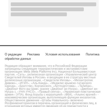
О редакции
Реклама
Условия использования
Политика
обработки данных
Редакция обращает внимание, что в Российской Федерации
запрещены следующие террористические и экстремистские
организации: Meta (Meta Platforms Inc), Национал-Большевистская
партия, «Сеть», религиозная организация «Управленческий центр
Свидетелей Иеговы в России» и входящие в ее структуру местные
религиозные организации, «Свидетели Иеговы», «Мизантропик
Дивижн», «ИГИЛ», «Аль-Каида», «Меджлис крымско-татарского
народа», «Братство» Корчинского, «Артподготовка», «Талибан»,
«Джабхат Фатх аш-Шам» (ранее «Джабхат ан-Нусра», «Джебхат ан-
Нусра»), «УНА-УНСО», «Правый сектор», «Украинская повстанческая
армия» (УПА). Фонд борьбы с коррупцией» (ФБК), «Альянс врачей» -
некоммерческие организации, выполняющие функции иноагентов.
Общественное движение «Штабы Навального» включено
Росфинмониторингом в перечень организаций и физических лиц, в
отношении которых имеются сведения об их причастности к