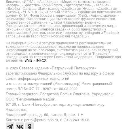
Дивижн», «ИГИЛ», «Аль-Каида», «Меджлис крымско-татарского
народа», «Братство» Корчинского, «Артподготовка», «Талибан»,
«Джабхат Фатх аш-Шам» (ранее «Джабхат ан-Нусра», «Джебхат ан-
Нусра»), «УНА-УНСО», «Правый сектор», «Украинская повстанческая
армия» (УПА). Фонд борьбы с коррупцией» (ФБК), «Альянс врачей» -
некоммерческие организации, выполняющие функции иноагентов.
Общественное движение «Штабы Навального» включено
Росфинмониторингом в перечень организаций и физических лиц, в
отношении которых имеются сведения об их причастности к
экстремистской деятельности или терроризму. Instagram и Facebook
запрещены на территории Российской Федерации.
На информационном ресурсе применяются рекомендательные
технологии (информационные технологии предоставления
информации на основе сбора, систематизации и анализа сведений,
относящихся к предпочтениям пользователей сети "Интернет",
находящихся на территории Российской Федерации). Подробнее про
алгоритмы
SMI2
и
INFOX
© 2026 Сетевое издание «Патрульный Петербурга»
зарегистрировано Федеральной службой по надзору в сфере
связи, информационных технологий
и массовых коммуникаций (Роскомнадзор) Регистрационный
номер ЭЛ № ФС 77 - 82871 от 30.03.2022.
Главный редактор: Солдатова Софья Олеговна. Учредители:
ООО "Региональные медиа",
97136, г. Санкт-Петербург, вн.тер.г.муниципальный округ
Чкаловское,
Чкаловский пр-кт., д. 60, литера Д, пом. 1-Н
Контакты: patrol@patrol.spb.ru, 8 (812) 243 15 06