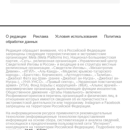
О редакции
Реклама
Условия использования
Политика
обработки данных
Редакция обращает внимание, что в Российской Федерации
запрещены следующие террористические и экстремистские
организации: Meta (Meta Platforms Inc), Национал-Большевистская
партия, «Сеть», религиозная организация «Управленческий центр
Свидетелей Иеговы в России» и входящие в ее структуру местные
религиозные организации, «Свидетели Иеговы», «Мизантропик
Дивижн», «ИГИЛ», «Аль-Каида», «Меджлис крымско-татарского
народа», «Братство» Корчинского, «Артподготовка», «Талибан»,
«Джабхат Фатх аш-Шам» (ранее «Джабхат ан-Нусра», «Джебхат ан-
Нусра»), «УНА-УНСО», «Правый сектор», «Украинская повстанческая
армия» (УПА). Фонд борьбы с коррупцией» (ФБК), «Альянс врачей» -
некоммерческие организации, выполняющие функции иноагентов.
Общественное движение «Штабы Навального» включено
Росфинмониторингом в перечень организаций и физических лиц, в
отношении которых имеются сведения об их причастности к
экстремистской деятельности или терроризму. Instagram и Facebook
запрещены на территории Российской Федерации.
На информационном ресурсе применяются рекомендательные
технологии (информационные технологии предоставления
информации на основе сбора, систематизации и анализа сведений,
относящихся к предпочтениям пользователей сети "Интернет",
находящихся на территории Российской Федерации). Подробнее про