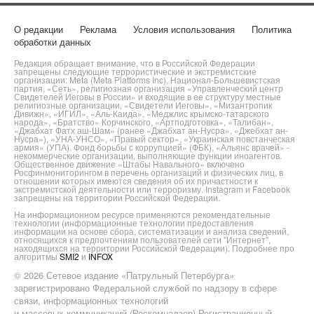
О редакции
Реклама
Условия использования
Политика
обработки данных
Редакция обращает внимание, что в Российской Федерации
запрещены следующие террористические и экстремистские
организации: Meta (Meta Platforms Inc), Национал-Большевистская
партия, «Сеть», религиозная организация «Управленческий центр
Свидетелей Иеговы в России» и входящие в ее структуру местные
религиозные организации, «Свидетели Иеговы», «Мизантропик
Дивижн», «ИГИЛ», «Аль-Каида», «Меджлис крымско-татарского
народа», «Братство» Корчинского, «Артподготовка», «Талибан»,
«Джабхат Фатх аш-Шам» (ранее «Джабхат ан-Нусра», «Джебхат ан-
Нусра»), «УНА-УНСО», «Правый сектор», «Украинская повстанческая
армия» (УПА). Фонд борьбы с коррупцией» (ФБК), «Альянс врачей» -
некоммерческие организации, выполняющие функции иноагентов.
Общественное движение «Штабы Навального» включено
Росфинмониторингом в перечень организаций и физических лиц, в
отношении которых имеются сведения об их причастности к
экстремистской деятельности или терроризму. Instagram и Facebook
запрещены на территории Российской Федерации.
На информационном ресурсе применяются рекомендательные
технологии (информационные технологии предоставления
информации на основе сбора, систематизации и анализа сведений,
относящихся к предпочтениям пользователей сети "Интернет",
находящихся на территории Российской Федерации). Подробнее про
алгоритмы
SMI2
и
INFOX
© 2026 Сетевое издание «Патрульный Петербурга»
зарегистрировано Федеральной службой по надзору в сфере
связи, информационных технологий
и массовых коммуникаций (Роскомнадзор) Регистрационный