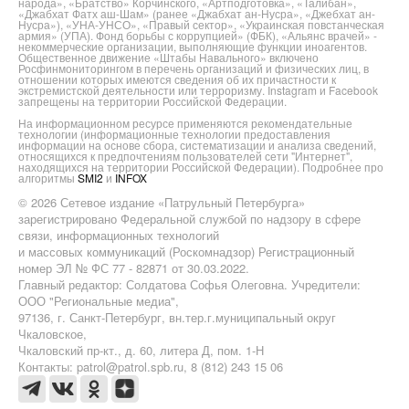
народа», «Братство» Корчинского, «Артподготовка», «Талибан»,
«Джабхат Фатх аш-Шам» (ранее «Джабхат ан-Нусра», «Джебхат ан-
Нусра»), «УНА-УНСО», «Правый сектор», «Украинская повстанческая
армия» (УПА). Фонд борьбы с коррупцией» (ФБК), «Альянс врачей» -
некоммерческие организации, выполняющие функции иноагентов.
Общественное движение «Штабы Навального» включено
Росфинмониторингом в перечень организаций и физических лиц, в
отношении которых имеются сведения об их причастности к
экстремистской деятельности или терроризму. Instagram и Facebook
запрещены на территории Российской Федерации.
На информационном ресурсе применяются рекомендательные
технологии (информационные технологии предоставления
информации на основе сбора, систематизации и анализа сведений,
относящихся к предпочтениям пользователей сети "Интернет",
находящихся на территории Российской Федерации). Подробнее про
алгоритмы
SMI2
и
INFOX
© 2026 Сетевое издание «Патрульный Петербурга»
зарегистрировано Федеральной службой по надзору в сфере
связи, информационных технологий
и массовых коммуникаций (Роскомнадзор) Регистрационный
номер ЭЛ № ФС 77 - 82871 от 30.03.2022.
Главный редактор: Солдатова Софья Олеговна. Учредители:
ООО "Региональные медиа",
97136, г. Санкт-Петербург, вн.тер.г.муниципальный округ
Чкаловское,
Чкаловский пр-кт., д. 60, литера Д, пом. 1-Н
Контакты: patrol@patrol.spb.ru, 8 (812) 243 15 06