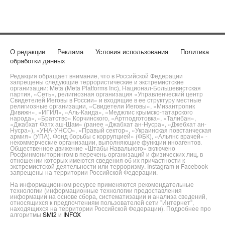
О редакции
Реклама
Условия использования
Политика
обработки данных
Редакция обращает внимание, что в Российской Федерации
запрещены следующие террористические и экстремистские
организации: Meta (Meta Platforms Inc), Национал-Большевистская
партия, «Сеть», религиозная организация «Управленческий центр
Свидетелей Иеговы в России» и входящие в ее структуру местные
религиозные организации, «Свидетели Иеговы», «Мизантропик
Дивижн», «ИГИЛ», «Аль-Каида», «Меджлис крымско-татарского
народа», «Братство» Корчинского, «Артподготовка», «Талибан»,
«Джабхат Фатх аш-Шам» (ранее «Джабхат ан-Нусра», «Джебхат ан-
Нусра»), «УНА-УНСО», «Правый сектор», «Украинская повстанческая
армия» (УПА). Фонд борьбы с коррупцией» (ФБК), «Альянс врачей» -
некоммерческие организации, выполняющие функции иноагентов.
Общественное движение «Штабы Навального» включено
Росфинмониторингом в перечень организаций и физических лиц, в
отношении которых имеются сведения об их причастности к
экстремистской деятельности или терроризму. Instagram и Facebook
запрещены на территории Российской Федерации.
На информационном ресурсе применяются рекомендательные
технологии (информационные технологии предоставления
информации на основе сбора, систематизации и анализа сведений,
относящихся к предпочтениям пользователей сети "Интернет",
находящихся на территории Российской Федерации). Подробнее про
алгоритмы
SMI2
и
INFOX