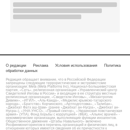
О редакции
Реклама
Условия использования
Политика
обработки данных
Редакция обращает внимание, что в Российской Федерации
запрещены следующие террористические и экстремистские
организации: Meta (Meta Platforms Inc), Национал-Большевистская
партия, «Сеть», религиозная организация «Управленческий центр
Свидетелей Иеговы в России» и входящие в ее структуру местные
религиозные организации, «Свидетели Иеговы», «Мизантропик
Дивижн», «ИГИЛ», «Аль-Каида», «Меджлис крымско-татарского
народа», «Братство» Корчинского, «Артподготовка», «Талибан»,
«Джабхат Фатх аш-Шам» (ранее «Джабхат ан-Нусра», «Джебхат ан-
Нусра»), «УНА-УНСО», «Правый сектор», «Украинская повстанческая
армия» (УПА). Фонд борьбы с коррупцией» (ФБК), «Альянс врачей» -
некоммерческие организации, выполняющие функции иноагентов.
Общественное движение «Штабы Навального» включено
Росфинмониторингом в перечень организаций и физических лиц, в
отношении которых имеются сведения об их причастности к