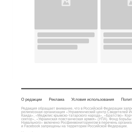
О редакции
Реклама
Условия использования
Полит
Редакция обращает внимание, что в Российской Федерации запре
религиозная организация «Управленческий центр Свидетелей Ие
Каида», «Меджлис крымско-татарского народа», «Братство» Кор
сектор», «Украинская повстанческая армия» (УПА). Фонд борьб
Навального» включено Росфинмониторингом в перечень организац
и Facebook запрещены на территории Российской Федерации.