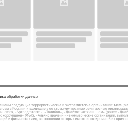
ика обработки данных
щены следующие террористические и экстремистские организации: Meta (Meta
говы в России» и входящие в ее структуру местные религиозные организаци
чинского, «Артподготовка», «Талибан», «Джабхат Фатх аш-Шам» (ранее «Джа
ы с коррупцией» (ФБК), «Альянс врачей» - некоммерческие организации, вы
ий и физических лиц, в отношении которых имеются сведения об их причаст