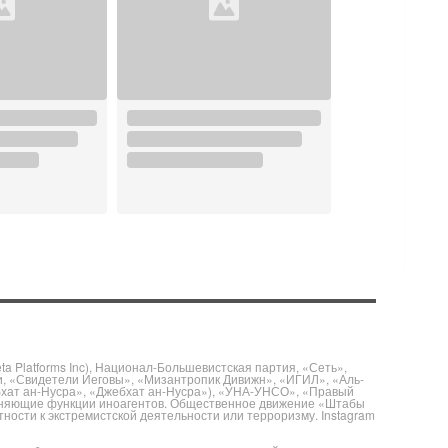
 Platforms Inc), Национал-Большевистская партия, «Сеть»,
и, «Свидетели Иеговы», «Мизантропик Дивижн», «ИГИЛ», «Аль-
бхат ан-Нусра», «Джебхат ан-Нусра»), «УНА-УНСО», «Правый
полняющие функции иноагентов. Общественное движение «Штабы
ности к экстремистской деятельности или терроризму. Instagram