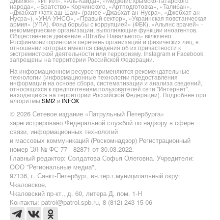
Дивижн», «ИГИЛ», «Аль-Каида», «Меджлис крымско-татарского
народа», «Братство» Корчинского, «Артподготовка», «Талибан»,
«Джабхат Фатх аш-Шам» (ранее «Джабхат ан-Нусра», «Джебхат ан-
Нусра»), «УНА-УНСО», «Правый сектор», «Украинская повстанческая
армия» (УПА). Фонд борьбы с коррупцией» (ФБК), «Альянс врачей» -
некоммерческие организации, выполняющие функции иноагентов.
Общественное движение «Штабы Навального» включено
Росфинмониторингом в перечень организаций и физических лиц, в
отношении которых имеются сведения об их причастности к
экстремистской деятельности или терроризму. Instagram и Facebook
запрещены на территории Российской Федерации.
На информационном ресурсе применяются рекомендательные
технологии (информационные технологии предоставления
информации на основе сбора, систематизации и анализа сведений,
относящихся к предпочтениям пользователей сети "Интернет",
находящихся на территории Российской Федерации). Подробнее про
алгоритмы
SMI2
и
INFOX
© 2026 Сетевое издание «Патрульный Петербурга»
зарегистрировано Федеральной службой по надзору в сфере
связи, информационных технологий
и массовых коммуникаций (Роскомнадзор) Регистрационный
номер ЭЛ № ФС 77 - 82871 от 30.03.2022.
Главный редактор: Солдатова Софья Олеговна. Учредители:
ООО "Региональные медиа",
97136, г. Санкт-Петербург, вн.тер.г.муниципальный округ
Чкаловское,
Чкаловский пр-кт., д. 60, литера Д, пом. 1-Н
Контакты: patrol@patrol.spb.ru, 8 (812) 243 15 06