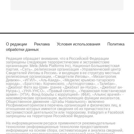
О редакции
Реклама
Условия использования
Политика
обработки данных
Редакция обращает внимание, что в Российской Федерации
запрещены следующие террористические и экстремистские
организации: Meta (Meta Platforms Inc), Национал-Большевистская
партия, «Сеть», религиозная организация «Управленческий центр
Свидетелей Иеговы в России» и входящие в ее структуру местные
религиозные организации, «Свидетели Иеговы», «Мизантропик
Дивижн», «ИГИЛ», «Аль-Каида», «Меджлис крымско-татарского
народа», «Братство» Корчинского, «Артподготовка», «Талибан»,
«Джабхат Фатх аш-Шам» (ранее «Джабхат ан-Нусра», «Джебхат ан-
Нусра»), «УНА-УНСО», «Правый сектор», «Украинская повстанческая
армия» (УПА). Фонд борьбы с коррупцией» (ФБК), «Альянс врачей» -
некоммерческие организации, выполняющие функции иноагентов.
Общественное движение «Штабы Навального» включено
Росфинмониторингом в перечень организаций и физических лиц, в
отношении которых имеются сведения об их причастности к
экстремистской деятельности или терроризму. Instagram и Facebook
запрещены на территории Российской Федерации.
На информационном ресурсе применяются рекомендательные
технологии (информационные технологии предоставления
информации на основе сбора, систематизации и анализа сведений,
относящихся к предпочтениям пользователей сети "Интернет",