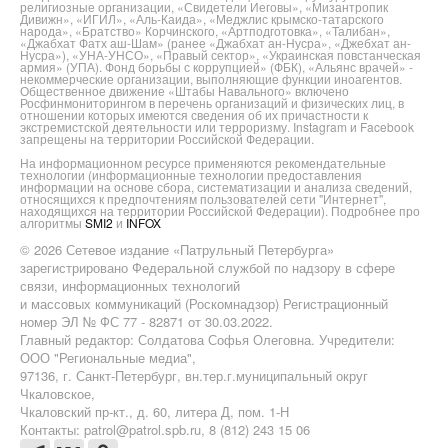
религиозные организации, «Свидетели Иеговы», «Мизантропик
Дивижн», «ИГИЛ», «Аль-Каида», «Меджлис крымско-татарского
народа», «Братство» Корчинского, «Артподготовка», «Талибан»,
«Джабхат Фатх аш-Шам» (ранее «Джабхат ан-Нусра», «Джебхат ан-
Нусра»), «УНА-УНСО», «Правый сектор», «Украинская повстанческая
армия» (УПА). Фонд борьбы с коррупцией» (ФБК), «Альянс врачей» -
некоммерческие организации, выполняющие функции иноагентов.
Общественное движение «Штабы Навального» включено
Росфинмониторингом в перечень организаций и физических лиц, в
отношении которых имеются сведения об их причастности к
экстремистской деятельности или терроризму. Instagram и Facebook
запрещены на территории Российской Федерации.
На информационном ресурсе применяются рекомендательные
технологии (информационные технологии предоставления
информации на основе сбора, систематизации и анализа сведений,
относящихся к предпочтениям пользователей сети "Интернет",
находящихся на территории Российской Федерации). Подробнее про
алгоритмы
SMI2
и
INFOX
© 2026 Сетевое издание «Патрульный Петербурга»
зарегистрировано Федеральной службой по надзору в сфере
связи, информационных технологий
и массовых коммуникаций (Роскомнадзор) Регистрационный
номер ЭЛ № ФС 77 - 82871 от 30.03.2022.
Главный редактор: Солдатова Софья Олеговна. Учредители:
ООО "Региональные медиа",
97136, г. Санкт-Петербург, вн.тер.г.муниципальный округ
Чкаловское,
Чкаловский пр-кт., д. 60, литера Д, пом. 1-Н
Контакты: patrol@patrol.spb.ru, 8 (812) 243 15 06