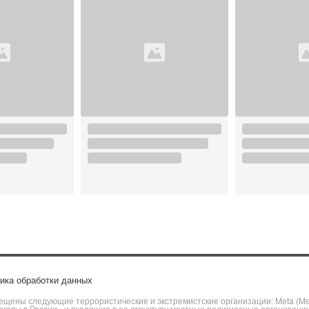
ика обработки данных
щены следующие террористические и экстремистские организации: Meta (Meta
говы в России» и входящие в ее структуру местные религиозные организаци