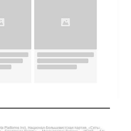
 Platforms Inc), Национал-Большевистская партия, «Сеть»,
и, «Свидетели Иеговы», «Мизантропик Дивижн», «ИГИЛ», «Аль-