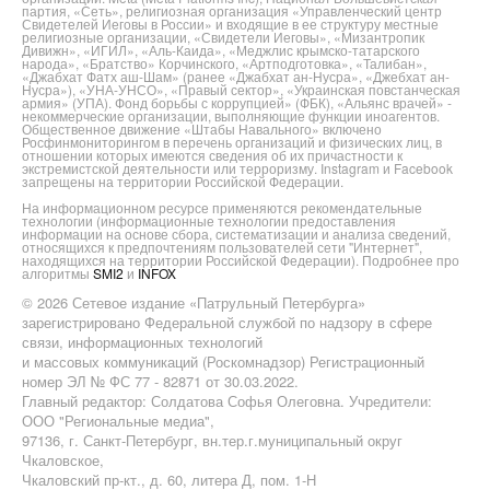
партия, «Сеть», религиозная организация «Управленческий центр
Свидетелей Иеговы в России» и входящие в ее структуру местные
религиозные организации, «Свидетели Иеговы», «Мизантропик
Дивижн», «ИГИЛ», «Аль-Каида», «Меджлис крымско-татарского
народа», «Братство» Корчинского, «Артподготовка», «Талибан»,
«Джабхат Фатх аш-Шам» (ранее «Джабхат ан-Нусра», «Джебхат ан-
Нусра»), «УНА-УНСО», «Правый сектор», «Украинская повстанческая
армия» (УПА). Фонд борьбы с коррупцией» (ФБК), «Альянс врачей» -
некоммерческие организации, выполняющие функции иноагентов.
Общественное движение «Штабы Навального» включено
Росфинмониторингом в перечень организаций и физических лиц, в
отношении которых имеются сведения об их причастности к
экстремистской деятельности или терроризму. Instagram и Facebook
запрещены на территории Российской Федерации.
На информационном ресурсе применяются рекомендательные
технологии (информационные технологии предоставления
информации на основе сбора, систематизации и анализа сведений,
относящихся к предпочтениям пользователей сети "Интернет",
находящихся на территории Российской Федерации). Подробнее про
алгоритмы
SMI2
и
INFOX
© 2026 Сетевое издание «Патрульный Петербурга»
зарегистрировано Федеральной службой по надзору в сфере
связи, информационных технологий
и массовых коммуникаций (Роскомнадзор) Регистрационный
номер ЭЛ № ФС 77 - 82871 от 30.03.2022.
Главный редактор: Солдатова Софья Олеговна. Учредители:
ООО "Региональные медиа",
97136, г. Санкт-Петербург, вн.тер.г.муниципальный округ
Чкаловское,
Чкаловский пр-кт., д. 60, литера Д, пом. 1-Н