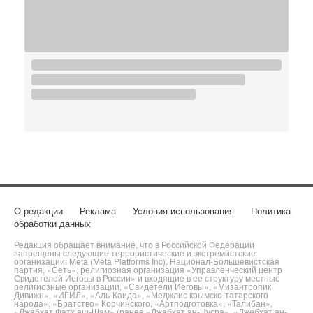
О редакции
Реклама
Условия использования
Политика
обработки данных
Редакция обращает внимание, что в Российской Федерации
запрещены следующие террористические и экстремистские
организации: Meta (Meta Platforms Inc), Национал-Большевистская
партия, «Сеть», религиозная организация «Управленческий центр
Свидетелей Иеговы в России» и входящие в ее структуру местные
религиозные организации, «Свидетели Иеговы», «Мизантропик
Дивижн», «ИГИЛ», «Аль-Каида», «Меджлис крымско-татарского
народа», «Братство» Корчинского, «Артподготовка», «Талибан»,
«Джабхат Фатх аш-Шам» (ранее «Джабхат ан-Нусра», «Джебхат ан-