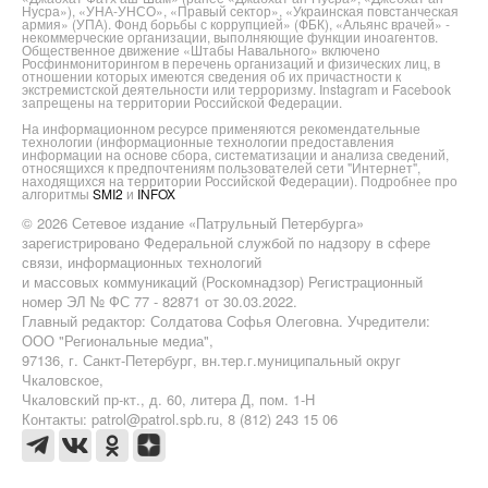
Нусра»), «УНА-УНСО», «Правый сектор», «Украинская повстанческая
армия» (УПА). Фонд борьбы с коррупцией» (ФБК), «Альянс врачей» -
некоммерческие организации, выполняющие функции иноагентов.
Общественное движение «Штабы Навального» включено
Росфинмониторингом в перечень организаций и физических лиц, в
отношении которых имеются сведения об их причастности к
экстремистской деятельности или терроризму. Instagram и Facebook
запрещены на территории Российской Федерации.
На информационном ресурсе применяются рекомендательные
технологии (информационные технологии предоставления
информации на основе сбора, систематизации и анализа сведений,
относящихся к предпочтениям пользователей сети "Интернет",
находящихся на территории Российской Федерации). Подробнее про
алгоритмы
SMI2
и
INFOX
© 2026 Сетевое издание «Патрульный Петербурга»
зарегистрировано Федеральной службой по надзору в сфере
связи, информационных технологий
и массовых коммуникаций (Роскомнадзор) Регистрационный
номер ЭЛ № ФС 77 - 82871 от 30.03.2022.
Главный редактор: Солдатова Софья Олеговна. Учредители:
ООО "Региональные медиа",
97136, г. Санкт-Петербург, вн.тер.г.муниципальный округ
Чкаловское,
Чкаловский пр-кт., д. 60, литера Д, пом. 1-Н
Контакты: patrol@patrol.spb.ru, 8 (812) 243 15 06