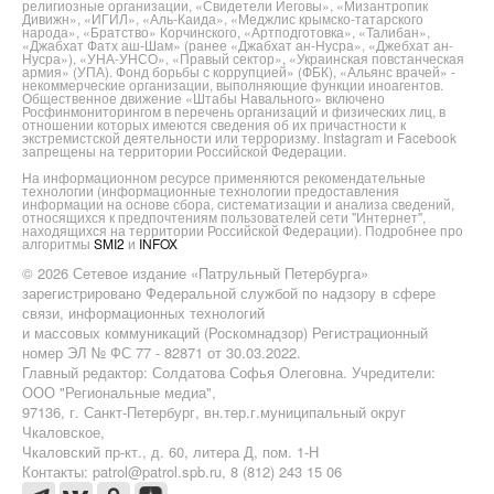
религиозные организации, «Свидетели Иеговы», «Мизантропик
Дивижн», «ИГИЛ», «Аль-Каида», «Меджлис крымско-татарского
народа», «Братство» Корчинского, «Артподготовка», «Талибан»,
«Джабхат Фатх аш-Шам» (ранее «Джабхат ан-Нусра», «Джебхат ан-
Нусра»), «УНА-УНСО», «Правый сектор», «Украинская повстанческая
армия» (УПА). Фонд борьбы с коррупцией» (ФБК), «Альянс врачей» -
некоммерческие организации, выполняющие функции иноагентов.
Общественное движение «Штабы Навального» включено
Росфинмониторингом в перечень организаций и физических лиц, в
отношении которых имеются сведения об их причастности к
экстремистской деятельности или терроризму. Instagram и Facebook
запрещены на территории Российской Федерации.
На информационном ресурсе применяются рекомендательные
технологии (информационные технологии предоставления
информации на основе сбора, систематизации и анализа сведений,
относящихся к предпочтениям пользователей сети "Интернет",
находящихся на территории Российской Федерации). Подробнее про
алгоритмы
SMI2
и
INFOX
© 2026 Сетевое издание «Патрульный Петербурга»
зарегистрировано Федеральной службой по надзору в сфере
связи, информационных технологий
и массовых коммуникаций (Роскомнадзор) Регистрационный
номер ЭЛ № ФС 77 - 82871 от 30.03.2022.
Главный редактор: Солдатова Софья Олеговна. Учредители:
ООО "Региональные медиа",
97136, г. Санкт-Петербург, вн.тер.г.муниципальный округ
Чкаловское,
Чкаловский пр-кт., д. 60, литера Д, пом. 1-Н
Контакты: patrol@patrol.spb.ru, 8 (812) 243 15 06