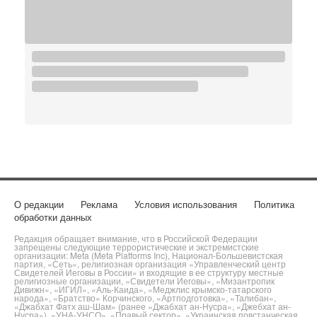
О редакции
Реклама
Условия использования
Политика
обработки данных
Редакция обращает внимание, что в Российской Федерации
запрещены следующие террористические и экстремистские
организации: Meta (Meta Platforms Inc), Национал-Большевистская
партия, «Сеть», религиозная организация «Управленческий центр
Свидетелей Иеговы в России» и входящие в ее структуру местные
религиозные организации, «Свидетели Иеговы», «Мизантропик
Дивижн», «ИГИЛ», «Аль-Каида», «Меджлис крымско-татарского
народа», «Братство» Корчинского, «Артподготовка», «Талибан»,
«Джабхат Фатх аш-Шам» (ранее «Джабхат ан-Нусра», «Джебхат ан-
Нусра»), «УНА-УНСО», «Правый сектор», «Украинская повстанческая