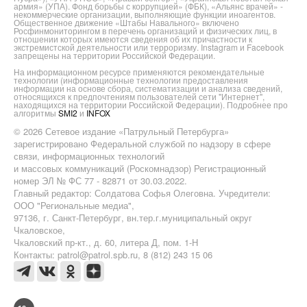
армия» (УПА). Фонд борьбы с коррупцией» (ФБК), «Альянс врачей» -
некоммерческие организации, выполняющие функции иноагентов.
Общественное движение «Штабы Навального» включено
Росфинмониторингом в перечень организаций и физических лиц, в
отношении которых имеются сведения об их причастности к
экстремистской деятельности или терроризму. Instagram и Facebook
запрещены на территории Российской Федерации.
На информационном ресурсе применяются рекомендательные
технологии (информационные технологии предоставления
информации на основе сбора, систематизации и анализа сведений,
относящихся к предпочтениям пользователей сети "Интернет",
находящихся на территории Российской Федерации). Подробнее про
алгоритмы
SMI2
и
INFOX
© 2026 Сетевое издание «Патрульный Петербурга»
зарегистрировано Федеральной службой по надзору в сфере
связи, информационных технологий
и массовых коммуникаций (Роскомнадзор) Регистрационный
номер ЭЛ № ФС 77 - 82871 от 30.03.2022.
Главный редактор: Солдатова Софья Олеговна. Учредители:
ООО "Региональные медиа",
97136, г. Санкт-Петербург, вн.тер.г.муниципальный округ
Чкаловское,
Чкаловский пр-кт., д. 60, литера Д, пом. 1-Н
Контакты: patrol@patrol.spb.ru, 8 (812) 243 15 06