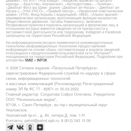
Дивижн», «ИГИЛ», «Аль-Каида», «Меджлис крымско-татарского
народа», «Братство» Корчинского, «Артподготовка», «Талибан»,
«Джабхат Фатх аш-Шам» (ранее «Джабхат ан-Нусра», «Джебхат ан-
Нусра»), «УНА-УНСО», «Правый сектор», «Украинская повстанческая
армия» (УПА). Фонд борьбы с коррупцией» (ФБК), «Альянс врачей» -
некоммерческие организации, выполняющие функции иноагентов.
Общественное движение «Штабы Навального» включено
Росфинмониторингом в перечень организаций и физических лиц, в
отношении которых имеются сведения об их причастности к
экстремистской деятельности или терроризму. Instagram и Facebook
запрещены на территории Российской Федерации.
На информационном ресурсе применяются рекомендательные
технологии (информационные технологии предоставления
информации на основе сбора, систематизации и анализа сведений,
относящихся к предпочтениям пользователей сети "Интернет",
находящихся на территории Российской Федерации). Подробнее про
алгоритмы
SMI2
и
INFOX
© 2026 Сетевое издание «Патрульный Петербурга»
зарегистрировано Федеральной службой по надзору в сфере
связи, информационных технологий
и массовых коммуникаций (Роскомнадзор) Регистрационный
номер ЭЛ № ФС 77 - 82871 от 30.03.2022.
Главный редактор: Солдатова Софья Олеговна. Учредители:
ООО "Региональные медиа",
97136, г. Санкт-Петербург, вн.тер.г.муниципальный округ
Чкаловское,
Чкаловский пр-кт., д. 60, литера Д, пом. 1-Н
Контакты: patrol@patrol.spb.ru, 8 (812) 243 15 06