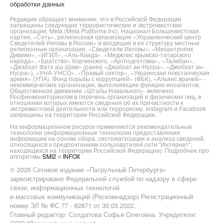
обработки данных
Редакция обращает внимание, что в Российской Федерации
запрещены следующие террористические и экстремистские
организации: Meta (Meta Platforms Inc), Национал-Большевистская
партия, «Сеть», религиозная организация «Управленческий центр
Свидетелей Иеговы в России» и входящие в ее структуру местные
религиозные организации, «Свидетели Иеговы», «Мизантропик
Дивижн», «ИГИЛ», «Аль-Каида», «Меджлис крымско-татарского
народа», «Братство» Корчинского, «Артподготовка», «Талибан»,
«Джабхат Фатх аш-Шам» (ранее «Джабхат ан-Нусра», «Джебхат ан-
Нусра»), «УНА-УНСО», «Правый сектор», «Украинская повстанческая
армия» (УПА). Фонд борьбы с коррупцией» (ФБК), «Альянс врачей» -
некоммерческие организации, выполняющие функции иноагентов.
Общественное движение «Штабы Навального» включено
Росфинмониторингом в перечень организаций и физических лиц, в
отношении которых имеются сведения об их причастности к
экстремистской деятельности или терроризму. Instagram и Facebook
запрещены на территории Российской Федерации.
На информационном ресурсе применяются рекомендательные
технологии (информационные технологии предоставления
информации на основе сбора, систематизации и анализа сведений,
относящихся к предпочтениям пользователей сети "Интернет",
находящихся на территории Российской Федерации). Подробнее про
алгоритмы
SMI2
и
INFOX
© 2026 Сетевое издание «Патрульный Петербурга»
зарегистрировано Федеральной службой по надзору в сфере
связи, информационных технологий
и массовых коммуникаций (Роскомнадзор) Регистрационный
номер ЭЛ № ФС 77 - 82871 от 30.03.2022.
Главный редактор: Солдатова Софья Олеговна. Учредители: