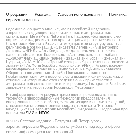
О редакции
Реклама
Условия использования
Политика
обработки данных
Редакция обращает внимание, что в Российской Федерации
запрещены следующие террористические и экстремистские
организации: Meta (Meta Platforms Inc), Национал-Большевистская
партия, «Сеть», религиозная организация «Управленческий центр
Свидетелей Иеговы в России» и входящие в ее структуру местные
религиозные организации, «Свидетели Иеговы», «Мизантропик
Дивижн», «ИГИЛ», «Аль-Каида», «Меджлис крымско-татарского
народа», «Братство» Корчинского, «Артподготовка», «Талибан»,
«Джабхат Фатх аш-Шам» (ранее «Джабхат ан-Нусра», «Джебхат ан-
Нусра»), «УНА-УНСО», «Правый сектор», «Украинская повстанческая
армия» (УПА). Фонд борьбы с коррупцией» (ФБК), «Альянс врачей» -
некоммерческие организации, выполняющие функции иноагентов.
Общественное движение «Штабы Навального» включено
Росфинмониторингом в перечень организаций и физических лиц, в
отношении которых имеются сведения об их причастности к
экстремистской деятельности или терроризму. Instagram и Facebook
запрещены на территории Российской Федерации.
На информационном ресурсе применяются рекомендательные
технологии (информационные технологии предоставления
информации на основе сбора, систематизации и анализа сведений,
относящихся к предпочтениям пользователей сети "Интернет",
находящихся на территории Российской Федерации). Подробнее про
алгоритмы
SMI2
и
INFOX
© 2026 Сетевое издание «Патрульный Петербурга»
зарегистрировано Федеральной службой по надзору в сфере
связи, информационных технологий