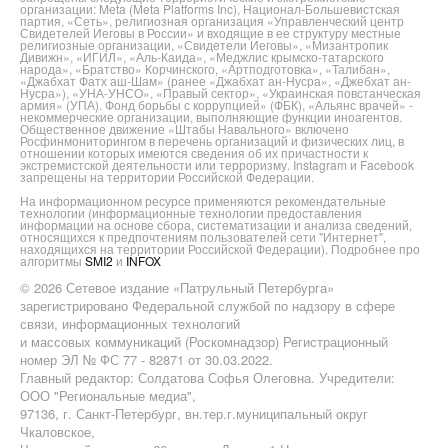
организации: Meta (Meta Platforms Inc), Национал-Большевистская
партия, «Сеть», религиозная организация «Управленческий центр
Свидетелей Иеговы в России» и входящие в ее структуру местные
религиозные организации, «Свидетели Иеговы», «Мизантропик
Дивижн», «ИГИЛ», «Аль-Каида», «Меджлис крымско-татарского
народа», «Братство» Корчинского, «Артподготовка», «Талибан»,
«Джабхат Фатх аш-Шам» (ранее «Джабхат ан-Нусра», «Джебхат ан-
Нусра»), «УНА-УНСО», «Правый сектор», «Украинская повстанческая
армия» (УПА). Фонд борьбы с коррупцией» (ФБК), «Альянс врачей» -
некоммерческие организации, выполняющие функции иноагентов.
Общественное движение «Штабы Навального» включено
Росфинмониторингом в перечень организаций и физических лиц, в
отношении которых имеются сведения об их причастности к
экстремистской деятельности или терроризму. Instagram и Facebook
запрещены на территории Российской Федерации.
На информационном ресурсе применяются рекомендательные
технологии (информационные технологии предоставления
информации на основе сбора, систематизации и анализа сведений,
относящихся к предпочтениям пользователей сети "Интернет",
находящихся на территории Российской Федерации). Подробнее про
алгоритмы
SMI2
и
INFOX
© 2026 Сетевое издание «Патрульный Петербурга»
зарегистрировано Федеральной службой по надзору в сфере
связи, информационных технологий
и массовых коммуникаций (Роскомнадзор) Регистрационный
номер ЭЛ № ФС 77 - 82871 от 30.03.2022.
Главный редактор: Солдатова Софья Олеговна. Учредители:
ООО "Региональные медиа",
97136, г. Санкт-Петербург, вн.тер.г.муниципальный округ
Чкаловское,