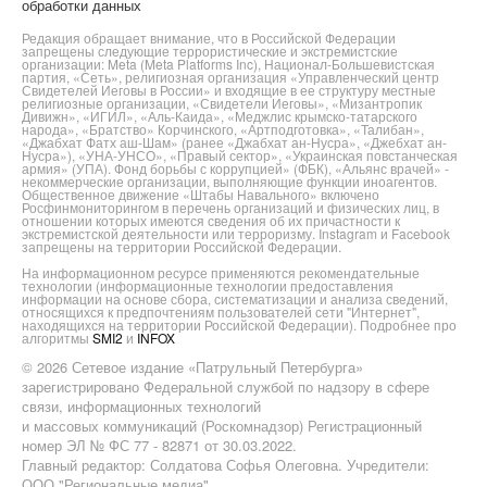
обработки данных
Редакция обращает внимание, что в Российской Федерации
запрещены следующие террористические и экстремистские
организации: Meta (Meta Platforms Inc), Национал-Большевистская
партия, «Сеть», религиозная организация «Управленческий центр
Свидетелей Иеговы в России» и входящие в ее структуру местные
религиозные организации, «Свидетели Иеговы», «Мизантропик
Дивижн», «ИГИЛ», «Аль-Каида», «Меджлис крымско-татарского
народа», «Братство» Корчинского, «Артподготовка», «Талибан»,
«Джабхат Фатх аш-Шам» (ранее «Джабхат ан-Нусра», «Джебхат ан-
Нусра»), «УНА-УНСО», «Правый сектор», «Украинская повстанческая
армия» (УПА). Фонд борьбы с коррупцией» (ФБК), «Альянс врачей» -
некоммерческие организации, выполняющие функции иноагентов.
Общественное движение «Штабы Навального» включено
Росфинмониторингом в перечень организаций и физических лиц, в
отношении которых имеются сведения об их причастности к
экстремистской деятельности или терроризму. Instagram и Facebook
запрещены на территории Российской Федерации.
На информационном ресурсе применяются рекомендательные
технологии (информационные технологии предоставления
информации на основе сбора, систематизации и анализа сведений,
относящихся к предпочтениям пользователей сети "Интернет",
находящихся на территории Российской Федерации). Подробнее про
алгоритмы
SMI2
и
INFOX
© 2026 Сетевое издание «Патрульный Петербурга»
зарегистрировано Федеральной службой по надзору в сфере
связи, информационных технологий
и массовых коммуникаций (Роскомнадзор) Регистрационный
номер ЭЛ № ФС 77 - 82871 от 30.03.2022.
Главный редактор: Солдатова Софья Олеговна. Учредители:
ООО "Региональные медиа",