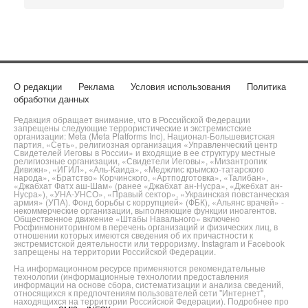
О редакции
Реклама
Условия использования
Политика
обработки данных
Редакция обращает внимание, что в Российской Федерации
запрещены следующие террористические и экстремистские
организации: Meta (Meta Platforms Inc), Национал-Большевистская
партия, «Сеть», религиозная организация «Управленческий центр
Свидетелей Иеговы в России» и входящие в ее структуру местные
религиозные организации, «Свидетели Иеговы», «Мизантропик
Дивижн», «ИГИЛ», «Аль-Каида», «Меджлис крымско-татарского
народа», «Братство» Корчинского, «Артподготовка», «Талибан»,
«Джабхат Фатх аш-Шам» (ранее «Джабхат ан-Нусра», «Джебхат ан-
Нусра»), «УНА-УНСО», «Правый сектор», «Украинская повстанческая
армия» (УПА). Фонд борьбы с коррупцией» (ФБК), «Альянс врачей» -
некоммерческие организации, выполняющие функции иноагентов.
Общественное движение «Штабы Навального» включено
Росфинмониторингом в перечень организаций и физических лиц, в
отношении которых имеются сведения об их причастности к
экстремистской деятельности или терроризму. Instagram и Facebook
запрещены на территории Российской Федерации.
На информационном ресурсе применяются рекомендательные
технологии (информационные технологии предоставления
информации на основе сбора, систематизации и анализа сведений,
относящихся к предпочтениям пользователей сети "Интернет",
находящихся на территории Российской Федерации). Подробнее про