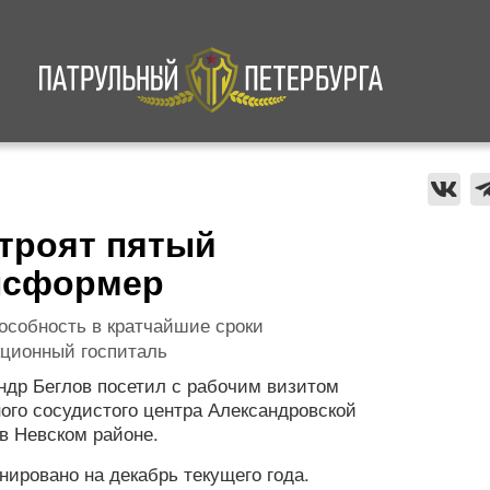
а
Криминал
В мире
Происшествия
строят пятый
нсформер
особность в кратчайшие сроки
ционный госпиталь
ндр Беглов посетил с рабочим визитом
ого сосудистого центра Александровской
в Невском районе.
нировано на декабрь текущего года.