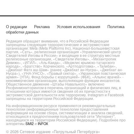
О редакции
Реклама
Условия использования
Политика
обработки данных
Редакция обращает внимание, что в Российской Федерации
запрещены следующие террористические и экстремистские
организации: Meta (Meta Platforms Inc), Национал-Большевистская
партия, «Сеть», религиозная организация «Управленческий центр
Свидетелей Иеговы в России» и входящие в ее структуру местные
религиозные организации, «Свидетели Иеговы», «Мизантропик
Дивижн», «ИГИЛ», «Аль-Каида», «Меджлис крымско-татарского
народа», «Братство» Корчинского, «Артподготовка», «Талибан»,
«Джабхат Фатх аш-Шам» (ранее «Джабхат ан-Нусра», «Джебхат ан-
Нусра»), «УНА-УНСО», «Правый сектор», «Украинская повстанческая
армия» (УПА). Фонд борьбы с коррупцией» (ФБК), «Альянс врачей» -
некоммерческие организации, выполняющие функции иноагентов.
Общественное движение «Штабы Навального» включено
Росфинмониторингом в перечень организаций и физических лиц, в
отношении которых имеются сведения об их причастности к
экстремистской деятельности или терроризму. Instagram и Facebook
запрещены на территории Российской Федерации.
На информационном ресурсе применяются рекомендательные
технологии (информационные технологии предоставления
информации на основе сбора, систематизации и анализа сведений,
относящихся к предпочтениям пользователей сети "Интернет",
находящихся на территории Российской Федерации). Подробнее про
алгоритмы
SMI2
и
INFOX
© 2026 Сетевое издание «Патрульный Петербурга»