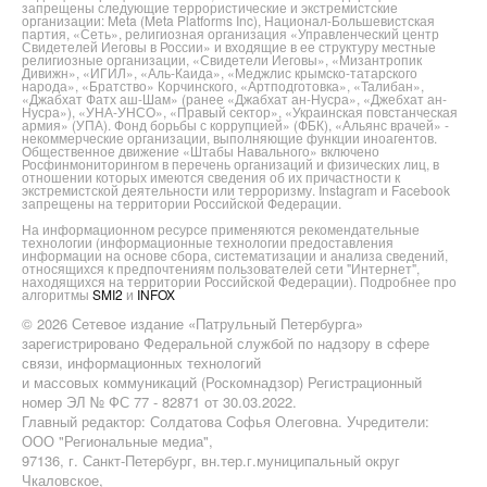
запрещены следующие террористические и экстремистские
организации: Meta (Meta Platforms Inc), Национал-Большевистская
партия, «Сеть», религиозная организация «Управленческий центр
Свидетелей Иеговы в России» и входящие в ее структуру местные
религиозные организации, «Свидетели Иеговы», «Мизантропик
Дивижн», «ИГИЛ», «Аль-Каида», «Меджлис крымско-татарского
народа», «Братство» Корчинского, «Артподготовка», «Талибан»,
«Джабхат Фатх аш-Шам» (ранее «Джабхат ан-Нусра», «Джебхат ан-
Нусра»), «УНА-УНСО», «Правый сектор», «Украинская повстанческая
армия» (УПА). Фонд борьбы с коррупцией» (ФБК), «Альянс врачей» -
некоммерческие организации, выполняющие функции иноагентов.
Общественное движение «Штабы Навального» включено
Росфинмониторингом в перечень организаций и физических лиц, в
отношении которых имеются сведения об их причастности к
экстремистской деятельности или терроризму. Instagram и Facebook
запрещены на территории Российской Федерации.
На информационном ресурсе применяются рекомендательные
технологии (информационные технологии предоставления
информации на основе сбора, систематизации и анализа сведений,
относящихся к предпочтениям пользователей сети "Интернет",
находящихся на территории Российской Федерации). Подробнее про
алгоритмы
SMI2
и
INFOX
© 2026 Сетевое издание «Патрульный Петербурга»
зарегистрировано Федеральной службой по надзору в сфере
связи, информационных технологий
и массовых коммуникаций (Роскомнадзор) Регистрационный
номер ЭЛ № ФС 77 - 82871 от 30.03.2022.
Главный редактор: Солдатова Софья Олеговна. Учредители:
ООО "Региональные медиа",
97136, г. Санкт-Петербург, вн.тер.г.муниципальный округ
Чкаловское,