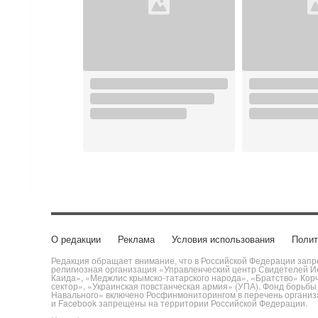
О редакции
Реклама
Условия использования
Полит
Редакция обращает внимание, что в Российской Федерации запре
религиозная организация «Управленческий центр Свидетелей Ие
Каида», «Меджлис крымско-татарского народа», «Братство» Кор
сектор», «Украинская повстанческая армия» (УПА). Фонд борьб
Навального» включено Росфинмониторингом в перечень организац
и Facebook запрещены на территории Российской Федерации.