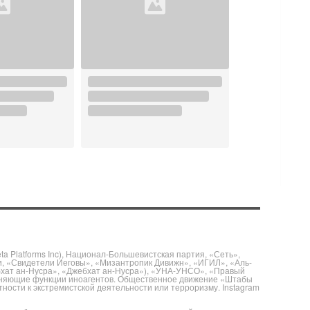
 Platforms Inc), Национал-Большевистская партия, «Сеть»,
и, «Свидетели Иеговы», «Мизантропик Дивижн», «ИГИЛ», «Аль-
бхат ан-Нусра», «Джебхат ан-Нусра»), «УНА-УНСО», «Правый
полняющие функции иноагентов. Общественное движение «Штабы
ности к экстремистской деятельности или терроризму. Instagram