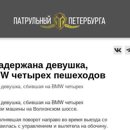
а
Криминал
В мире
Происшествия
задержана девушка,
MW четырех пешеходов
а девушка, сбившая на BMW четырех
а девушка, сбившая на BMW четырех
ри машины на Волхонском шоссе.
олнявшая поворот направо во время выезда со
авилась с управлением и вылетела на обочину.