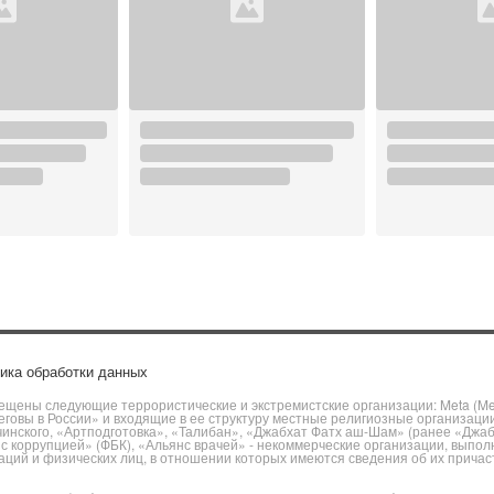
ика обработки данных
щены следующие террористические и экстремистские организации: Meta (Meta
говы в России» и входящие в ее структуру местные религиозные организаци
чинского, «Артподготовка», «Талибан», «Джабхат Фатх аш-Шам» (ранее «Джа
ы с коррупцией» (ФБК), «Альянс врачей» - некоммерческие организации, вы
ий и физических лиц, в отношении которых имеются сведения об их причаст