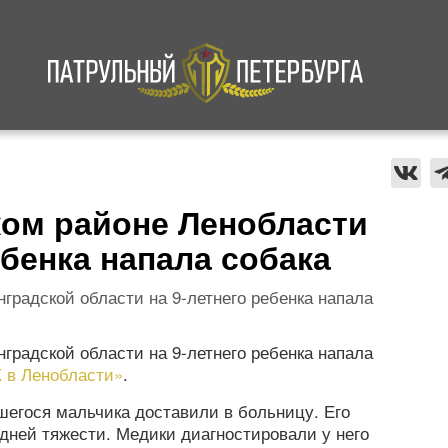
а
Криминал
В мире
Происшествия
ом районе Ленобласти
ебенка напала собака
градской области на 9-летнего ребенка напала
градской области на 9-летнего ребенка напала
 в Ленобласти»
.
шегося мальчика доставили в больницу. Его
едней тяжести. Медики диагностировали у него