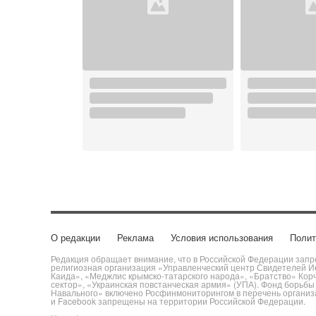
О редакции
Реклама
Условия использования
Полит
Редакция обращает внимание, что в Российской Федерации запре
религиозная организация «Управленческий центр Свидетелей Ие
Каида», «Меджлис крымско-татарского народа», «Братство» Кор
сектор», «Украинская повстанческая армия» (УПА). Фонд борьб
Навального» включено Росфинмониторингом в перечень организац
и Facebook запрещены на территории Российской Федерации.