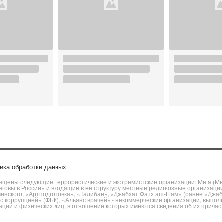
ика обработки данных
щены следующие террористические и экстремистские организации: Meta (Meta
говы в России» и входящие в ее структуру местные религиозные организаци
чинского, «Артподготовка», «Талибан», «Джабхат Фатх аш-Шам» (ранее «Джа
ы с коррупцией» (ФБК), «Альянс врачей» - некоммерческие организации, вы
ий и физических лиц, в отношении которых имеются сведения об их причаст