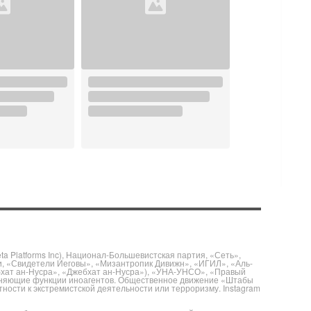
 Platforms Inc), Национал-Большевистская партия, «Сеть»,
и, «Свидетели Иеговы», «Мизантропик Дивижн», «ИГИЛ», «Аль-
бхат ан-Нусра», «Джебхат ан-Нусра»), «УНА-УНСО», «Правый
полняющие функции иноагентов. Общественное движение «Штабы
ности к экстремистской деятельности или терроризму. Instagram