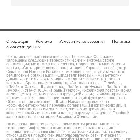
О редакции
Реклама
Условия использования
Политика
обработки данных
Редакция обращает внимание, что в Российской Федерации
запрещены следующие террористические и экстремистские
организации: Meta (Meta Platforms Inc), Национал-Большевистская
партия, «Сеть», религиозная организация «Управленческий центр
Свидетелей Иеговы в России» и входящие в ее структуру местные
религиозные организации, «Свидетели Иеговы», «Мизантропик
Дивижн», «ИГИЛ», «Аль-Каида», «Меджлис крымско-татарского
народа», «Братство» Корчинского, «Артподготовка», «Талибан»,
«Джабхат Фатх аш-Шам» (ранее «Джабхат ан-Нусра», «Джебхат ан-
Нусра»), «УНА-УНСО», «Правый сектор», «Украинская повстанческая
армия» (УПА). Фонд борьбы с коррупцией» (ФБК), «Альянс врачей» -
некоммерческие организации, выполняющие функции иноагентов.
Общественное движение «Штабы Навального» включено
Росфинмониторингом в перечень организаций и физических лиц, в
отношении которых имеются сведения об их причастности к
экстремистской деятельности или терроризму. Instagram и Facebook
запрещены на территории Российской Федерации.
На информационном ресурсе применяются рекомендательные
технологии (информационные технологии предоставления
информации на основе сбора, систематизации и анализа сведений,
относящихся к предпочтениям пользователей сети "Интернет",
находящихся на территории Российской Федерации). Подробнее про