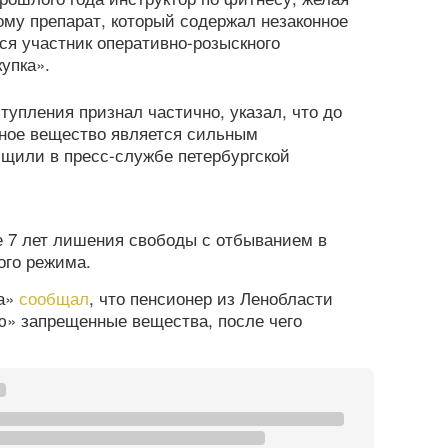
ому препарат, который содержал незаконное
ся участник оперативно-розыскного
упка».
упления признал частично, указал, что до
нное вещество является сильным
или в пресс-службе петербургской
е 7 лет лишения свободы с отбыванием в
ого режима.
га»
сообщал
, что пенсионер из Ленобласти
ю» запрещенные вещества, после чего