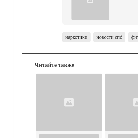
наркотики
новости спб
фи
Читайте также