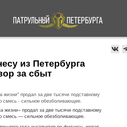
а
Криминал
В мире
Происшествия
несу из Петербурга
вор за сбыт
а жизни" продал за две тысячи подставному
то смесь - сильное обезболивающее.
а жизни» продал за две тысячи подставному
что смесь — сильное обезболивающее.
прошлого года инструктор по фитнесу, желая