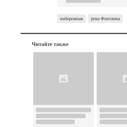
набережная
река Фонтанка
Читайте также