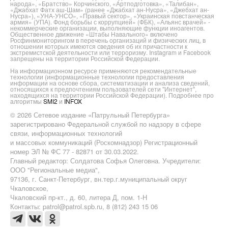
народа», «Братство» Корчинского, «Артподготовка», «Талибан»,
«Джабхат Фатх аш-Шам» (ранее «Джабхат ан-Нусра», «Джебхат ан-
Нусра»), «УНА-УНСО», «Правый сектор», «Украинская повстанческая
армия» (УПА). Фонд борьбы с коррупцией» (ФБК), «Альянс врачей» -
некоммерческие организации, выполняющие функции иноагентов.
Общественное движение «Штабы Навального» включено
Росфинмониторингом в перечень организаций и физических лиц, в
отношении которых имеются сведения об их причастности к
экстремистской деятельности или терроризму. Instagram и Facebook
запрещены на территории Российской Федерации.
На информационном ресурсе применяются рекомендательные
технологии (информационные технологии предоставления
информации на основе сбора, систематизации и анализа сведений,
относящихся к предпочтениям пользователей сети "Интернет",
находящихся на территории Российской Федерации). Подробнее про
алгоритмы
SMI2
и
INFOX
© 2026 Сетевое издание «Патрульный Петербурга»
зарегистрировано Федеральной службой по надзору в сфере
связи, информационных технологий
и массовых коммуникаций (Роскомнадзор) Регистрационный
номер ЭЛ № ФС 77 - 82871 от 30.03.2022.
Главный редактор: Солдатова Софья Олеговна. Учредители:
ООО "Региональные медиа",
97136, г. Санкт-Петербург, вн.тер.г.муниципальный округ
Чкаловское,
Чкаловский пр-кт., д. 60, литера Д, пом. 1-Н
Контакты: patrol@patrol.spb.ru, 8 (812) 243 15 06