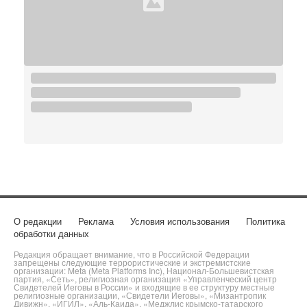
О редакции
Реклама
Условия использования
Политика
обработки данных
Редакция обращает внимание, что в Российской Федерации
запрещены следующие террористические и экстремистские
организации: Meta (Meta Platforms Inc), Национал-Большевистская
партия, «Сеть», религиозная организация «Управленческий центр
Свидетелей Иеговы в России» и входящие в ее структуру местные
религиозные организации, «Свидетели Иеговы», «Мизантропик
Дивижн», «ИГИЛ», «Аль-Каида», «Меджлис крымско-татарского