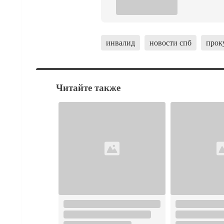
инвалид
новости спб
прок
Читайте также