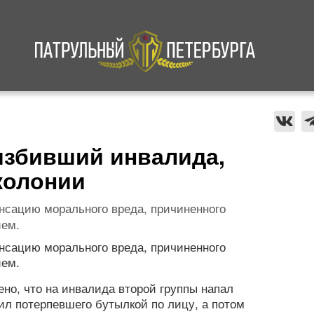
а
Криминал
В мире
Происшествия
избивший инвалида,
колонии
нсацию морального вреда, причиненного
ием.
нсацию морального вреда, причиненного
ием.
но, что на инвалида второй группы напал
л потерпевшего бутылкой по лицу, а потом