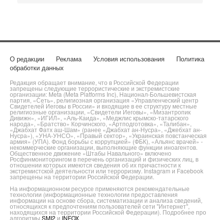
О редакции
Реклама
Условия использования
Политика
обработки данных
Редакция обращает внимание, что в Российской Федерации
запрещены следующие террористические и экстремистские
организации: Meta (Meta Platforms Inc), Национал-Большевистская
партия, «Сеть», религиозная организация «Управленческий центр
Свидетелей Иеговы в России» и входящие в ее структуру местные
религиозные организации, «Свидетели Иеговы», «Мизантропик
Дивижн», «ИГИЛ», «Аль-Каида», «Меджлис крымско-татарского
народа», «Братство» Корчинского, «Артподготовка», «Талибан»,
«Джабхат Фатх аш-Шам» (ранее «Джабхат ан-Нусра», «Джебхат ан-
Нусра»), «УНА-УНСО», «Правый сектор», «Украинская повстанческая
армия» (УПА). Фонд борьбы с коррупцией» (ФБК), «Альянс врачей» -
некоммерческие организации, выполняющие функции иноагентов.
Общественное движение «Штабы Навального» включено
Росфинмониторингом в перечень организаций и физических лиц, в
отношении которых имеются сведения об их причастности к
экстремистской деятельности или терроризму. Instagram и Facebook
запрещены на территории Российской Федерации.
На информационном ресурсе применяются рекомендательные
технологии (информационные технологии предоставления
информации на основе сбора, систематизации и анализа сведений,
относящихся к предпочтениям пользователей сети "Интернет",
находящихся на территории Российской Федерации). Подробнее про
алгоритмы
SMI2
и
INFOX