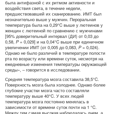
была антифазной с их ритмом активности и
воздействия света, в течение недели,
предшествовавшей их сканированию. ИМТ был
незначительно выше у мужчин. Пероральная
температура была на 0,29°C выше у лютеинов у
женщин с лютеиной по сравнению с мужчинами
[95% доверительный интервал (ДИ) от 0,03 до
0,58,
= 0,029] и на 0,04°C выше при единичном
P
увеличении ИМТ (от 0,005 до 0,083,
= 0,024).
P
Однако не было различий в температуре полости
рта по возрасту или времени суток, несмотря на
ежедневные изменения температуры окружающей
среды», – говорится в исследовании.
Средняя температура мозга составила 38,5°C.
Поверхность мозга была холоднее. Однако более
глубокие участки мозга часто составляли
температуру выше 40°C. У всех людей
температура мозга постоянно менялась в
зависимости от времени суток почти на 1 °C.
Между тем самая высокая наблюдалась днем, а