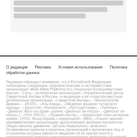
О редакции
Реклама
Условия использования
Политика
обработки данных
Редакция обращает внимание, что в Российской Федерации
запрещены следующие террористические и экстремистские
организации: Meta (Meta Platforms Inc), Национал-Большевистская
партия, «Сеть», религиозная организация «Управленческий центр
Свидетелей Иеговы в России» и входящие в ее структуру местные
религиозные организации, «Свидетели Иеговы», «Мизантропик
Дивижн», «ИГИЛ», «Аль-Каида», «Меджлис крымско-татарского
народа», «Братство» Корчинского, «Артподготовка», «Талибан»,
«Джабхат Фатх аш-Шам» (ранее «Джабхат ан-Нусра», «Джебхат ан-
Нусра»), «УНА-УНСО», «Правый сектор», «Украинская повстанческая
армия» (УПА). Фонд борьбы с коррупцией» (ФБК), «Альянс врачей» -
некоммерческие организации, выполняющие функции иноагентов.
Общественное движение «Штабы Навального» включено
Росфинмониторингом в перечень организаций и физических лиц, в
отношении которых имеются сведения об их причастности к
экстремистской деятельности или терроризму. Instagram и Facebook