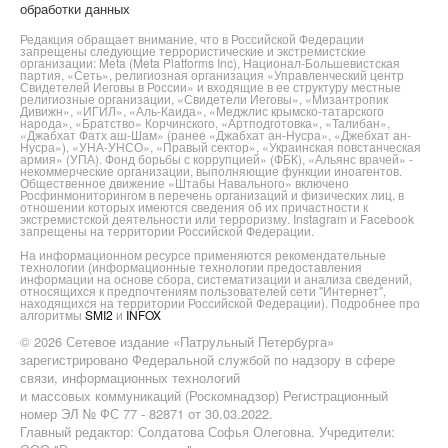
обработки данных
Редакция обращает внимание, что в Российской Федерации
запрещены следующие террористические и экстремистские
организации: Meta (Meta Platforms Inc), Национал-Большевистская
партия, «Сеть», религиозная организация «Управленческий центр
Свидетелей Иеговы в России» и входящие в ее структуру местные
религиозные организации, «Свидетели Иеговы», «Мизантропик
Дивижн», «ИГИЛ», «Аль-Каида», «Меджлис крымско-татарского
народа», «Братство» Корчинского, «Артподготовка», «Талибан»,
«Джабхат Фатх аш-Шам» (ранее «Джабхат ан-Нусра», «Джебхат ан-
Нусра»), «УНА-УНСО», «Правый сектор», «Украинская повстанческая
армия» (УПА). Фонд борьбы с коррупцией» (ФБК), «Альянс врачей» -
некоммерческие организации, выполняющие функции иноагентов.
Общественное движение «Штабы Навального» включено
Росфинмониторингом в перечень организаций и физических лиц, в
отношении которых имеются сведения об их причастности к
экстремистской деятельности или терроризму. Instagram и Facebook
запрещены на территории Российской Федерации.
На информационном ресурсе применяются рекомендательные
технологии (информационные технологии предоставления
информации на основе сбора, систематизации и анализа сведений,
относящихся к предпочтениям пользователей сети "Интернет",
находящихся на территории Российской Федерации). Подробнее про
алгоритмы
SMI2
и
INFOX
© 2026 Сетевое издание «Патрульный Петербурга»
зарегистрировано Федеральной службой по надзору в сфере
связи, информационных технологий
и массовых коммуникаций (Роскомнадзор) Регистрационный
номер ЭЛ № ФС 77 - 82871 от 30.03.2022.
Главный редактор: Солдатова Софья Олеговна. Учредители: