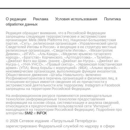
О редакции
Реклама
Условия использования
Политика
обработки данных
Редакция обращает внимание, что в Российской Федерации
запрещены следующие террористические и экстремистские
организации: Meta (Meta Platforms Inc), Национал-Большевистская
партия, «Сеть», религиозная организация «Управленческий центр
Свидетелей Иеговы в России» и входящие в ее структуру местные
религиозные организации, «Свидетели Иеговы», «Мизантропик
Дивижн», «ИГИЛ», «Аль-Каида», «Меджлис крымско-татарского
народа», «Братство» Корчинского, «Артподготовка», «Талибан»,
«Джабхат Фатх аш-Шам» (ранее «Джабхат ан-Нусра», «Джебхат ан-
Нусра»), «УНА-УНСО», «Правый сектор», «Украинская повстанческая
армия» (УПА). Фонд борьбы с коррупцией» (ФБК), «Альянс врачей» -
некоммерческие организации, выполняющие функции иноагентов.
Общественное движение «Штабы Навального» включено
Росфинмониторингом в перечень организаций и физических лиц, в
отношении которых имеются сведения об их причастности к
экстремистской деятельности или терроризму. Instagram и Facebook
запрещены на территории Российской Федерации.
На информационном ресурсе применяются рекомендательные
технологии (информационные технологии предоставления
информации на основе сбора, систематизации и анализа сведений,
относящихся к предпочтениям пользователей сети "Интернет",
находящихся на территории Российской Федерации). Подробнее про
алгоритмы
SMI2
и
INFOX
© 2026 Сетевое издание «Патрульный Петербурга»
зарегистрировано Федеральной службой по надзору в сфере