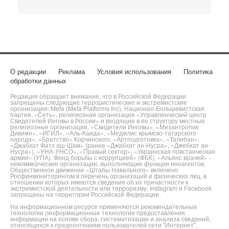
О редакции
Реклама
Условия использования
Политика
обработки данных
Редакция обращает внимание, что в Российской Федерации
запрещены следующие террористические и экстремистские
организации: Meta (Meta Platforms Inc), Национал-Большевистская
партия, «Сеть», религиозная организация «Управленческий центр
Свидетелей Иеговы в России» и входящие в ее структуру местные
религиозные организации, «Свидетели Иеговы», «Мизантропик
Дивижн», «ИГИЛ», «Аль-Каида», «Меджлис крымско-татарского
народа», «Братство» Корчинского, «Артподготовка», «Талибан»,
«Джабхат Фатх аш-Шам» (ранее «Джабхат ан-Нусра», «Джебхат ан-
Нусра»), «УНА-УНСО», «Правый сектор», «Украинская повстанческая
армия» (УПА). Фонд борьбы с коррупцией» (ФБК), «Альянс врачей» -
некоммерческие организации, выполняющие функции иноагентов.
Общественное движение «Штабы Навального» включено
Росфинмониторингом в перечень организаций и физических лиц, в
отношении которых имеются сведения об их причастности к
экстремистской деятельности или терроризму. Instagram и Facebook
запрещены на территории Российской Федерации.
На информационном ресурсе применяются рекомендательные
технологии (информационные технологии предоставления
информации на основе сбора, систематизации и анализа сведений,
относящихся к предпочтениям пользователей сети "Интернет",