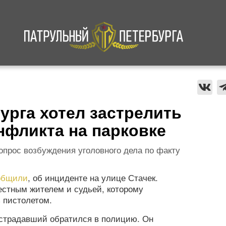
а
Криминал
В мире
Происшествия
урга хотел застрелить
нфликта на парковке
прос возбуждения уголовного дела по факту
общили
, об инциденте на улице Стачек.
стным жителем и судьей, которому
 пистолетом.
острадавший обратился в полицию. Он