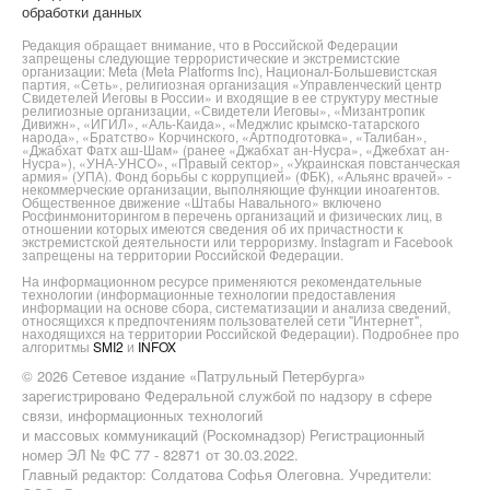
обработки данных
Редакция обращает внимание, что в Российской Федерации
запрещены следующие террористические и экстремистские
организации: Meta (Meta Platforms Inc), Национал-Большевистская
партия, «Сеть», религиозная организация «Управленческий центр
Свидетелей Иеговы в России» и входящие в ее структуру местные
религиозные организации, «Свидетели Иеговы», «Мизантропик
Дивижн», «ИГИЛ», «Аль-Каида», «Меджлис крымско-татарского
народа», «Братство» Корчинского, «Артподготовка», «Талибан»,
«Джабхат Фатх аш-Шам» (ранее «Джабхат ан-Нусра», «Джебхат ан-
Нусра»), «УНА-УНСО», «Правый сектор», «Украинская повстанческая
армия» (УПА). Фонд борьбы с коррупцией» (ФБК), «Альянс врачей» -
некоммерческие организации, выполняющие функции иноагентов.
Общественное движение «Штабы Навального» включено
Росфинмониторингом в перечень организаций и физических лиц, в
отношении которых имеются сведения об их причастности к
экстремистской деятельности или терроризму. Instagram и Facebook
запрещены на территории Российской Федерации.
На информационном ресурсе применяются рекомендательные
технологии (информационные технологии предоставления
информации на основе сбора, систематизации и анализа сведений,
относящихся к предпочтениям пользователей сети "Интернет",
находящихся на территории Российской Федерации). Подробнее про
алгоритмы
SMI2
и
INFOX
© 2026 Сетевое издание «Патрульный Петербурга»
зарегистрировано Федеральной службой по надзору в сфере
связи, информационных технологий
и массовых коммуникаций (Роскомнадзор) Регистрационный
номер ЭЛ № ФС 77 - 82871 от 30.03.2022.
Главный редактор: Солдатова Софья Олеговна. Учредители: