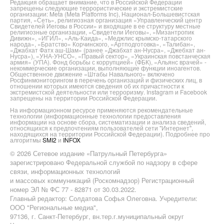
Редакция обращает внимание, что в Российской Федерации
запрещены следующие террористические и экстремистские
организации: Meta (Meta Platforms Inc), Национал-Большевистская
партия, «Сеть», религиозная организация «Управленческий центр
Свидетелей Иеговы в России» и входящие в ее структуру местные
религиозные организации, «Свидетели Иеговы», «Мизантропик
Дивижн», «ИГИЛ», «Аль-Каида», «Меджлис крымско-татарского
народа», «Братство» Корчинского, «Артподготовка», «Талибан»,
«Джабхат Фатх аш-Шам» (ранее «Джабхат ан-Нусра», «Джебхат ан-
Нусра»), «УНА-УНСО», «Правый сектор», «Украинская повстанческая
армия» (УПА). Фонд борьбы с коррупцией» (ФБК), «Альянс врачей» -
некоммерческие организации, выполняющие функции иноагентов.
Общественное движение «Штабы Навального» включено
Росфинмониторингом в перечень организаций и физических лиц, в
отношении которых имеются сведения об их причастности к
экстремистской деятельности или терроризму. Instagram и Facebook
запрещены на территории Российской Федерации.
На информационном ресурсе применяются рекомендательные
технологии (информационные технологии предоставления
информации на основе сбора, систематизации и анализа сведений,
относящихся к предпочтениям пользователей сети "Интернет",
находящихся на территории Российской Федерации). Подробнее про
алгоритмы
SMI2
и
INFOX
© 2026 Сетевое издание «Патрульный Петербурга»
зарегистрировано Федеральной службой по надзору в сфере
связи, информационных технологий
и массовых коммуникаций (Роскомнадзор) Регистрационный
номер ЭЛ № ФС 77 - 82871 от 30.03.2022.
Главный редактор: Солдатова Софья Олеговна. Учредители:
ООО "Региональные медиа",
97136, г. Санкт-Петербург, вн.тер.г.муниципальный округ