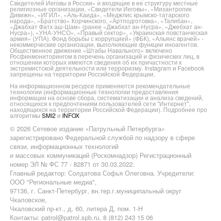
Свидетелей Иеговы в России» и входящие в ее структуру местные
религиозные организации, «Свидетели Иеговы», «Мизантропик
Дивижн», «ИГИЛ», «Аль-Каида», «Меджлис крымско-татарского
народа», «Братство» Корчинского, «Артподготовка», «Талибан»,
«Джабхат Фатх аш-Шам» (ранее «Джабхат ан-Нусра», «Джебхат ан-
Нусра»), «УНА-УНСО», «Правый сектор», «Украинская повстанческая
армия» (УПА). Фонд борьбы с коррупцией» (ФБК), «Альянс врачей» -
некоммерческие организации, выполняющие функции иноагентов.
Общественное движение «Штабы Навального» включено
Росфинмониторингом в перечень организаций и физических лиц, в
отношении которых имеются сведения об их причастности к
экстремистской деятельности или терроризму. Instagram и Facebook
запрещены на территории Российской Федерации.
На информационном ресурсе применяются рекомендательные
технологии (информационные технологии предоставления
информации на основе сбора, систематизации и анализа сведений,
относящихся к предпочтениям пользователей сети "Интернет",
находящихся на территории Российской Федерации). Подробнее про
алгоритмы
SMI2
и
INFOX
© 2026 Сетевое издание «Патрульный Петербурга»
зарегистрировано Федеральной службой по надзору в сфере
связи, информационных технологий
и массовых коммуникаций (Роскомнадзор) Регистрационный
номер ЭЛ № ФС 77 - 82871 от 30.03.2022.
Главный редактор: Солдатова Софья Олеговна. Учредители:
ООО "Региональные медиа",
97136, г. Санкт-Петербург, вн.тер.г.муниципальный округ
Чкаловское,
Чкаловский пр-кт., д. 60, литера Д, пом. 1-Н
Контакты: patrol@patrol.spb.ru, 8 (812) 243 15 06