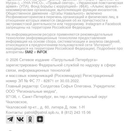
Нусра»), «УНА-УНСО», «Правый сектор», «Украинская повстанческая
армия» (УПА). Фонд борьбы с коррупцией» (ФБК), «Альянс врачей» -
некоммерческие организации, выполняющие функции иноагентов.
Общественное движение «Штабы Навального» включено
Росфинмониторингом в перечень организаций и физических лиц, в
отношении которых имеются сведения об их причастности к
экстремистской деятельности или терроризму. Instagram и Facebook
запрещены на территории Российской Федерации.
На информационном ресурсе применяются рекомендательные
технологии (информационные технологии предоставления
информации на основе сбора, систематизации и анализа сведений,
относящихся к предпочтениям пользователей сети "Интернет",
находящихся на территории Российской Федерации). Подробнее про
алгоритмы
SMI2
и
INFOX
© 2026 Сетевое издание «Патрульный Петербурга»
зарегистрировано Федеральной службой по надзору в сфере
связи, информационных технологий
и массовых коммуникаций (Роскомнадзор) Регистрационный
номер ЭЛ № ФС 77 - 82871 от 30.03.2022.
Главный редактор: Солдатова Софья Олеговна. Учредители:
ООО "Региональные медиа",
97136, г. Санкт-Петербург, вн.тер.г.муниципальный округ
Чкаловское,
Чкаловский пр-кт., д. 60, литера Д, пом. 1-Н
Контакты: patrol@patrol.spb.ru, 8 (812) 243 15 06