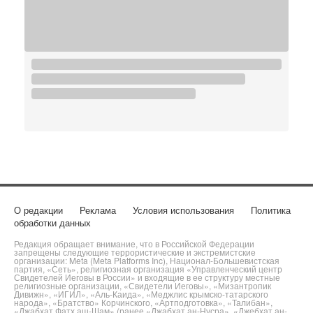
О редакции
Реклама
Условия использования
Политика
обработки данных
Редакция обращает внимание, что в Российской Федерации
запрещены следующие террористические и экстремистские
организации: Meta (Meta Platforms Inc), Национал-Большевистская
партия, «Сеть», религиозная организация «Управленческий центр
Свидетелей Иеговы в России» и входящие в ее структуру местные
религиозные организации, «Свидетели Иеговы», «Мизантропик
Дивижн», «ИГИЛ», «Аль-Каида», «Меджлис крымско-татарского
народа», «Братство» Корчинского, «Артподготовка», «Талибан»,
«Джабхат Фатх аш-Шам» (ранее «Джабхат ан-Нусра», «Джебхат ан-