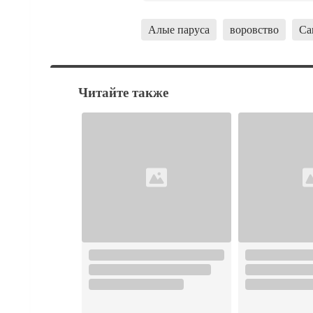
Алые паруса
воровство
Са
Читайте также