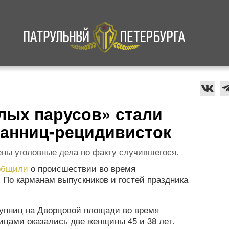
а
Криминал
В мире
Происшествия
лых парусов» стали
анниц-рецидивисток
ны уголовные дела по факту случившегося.
общили
о происшествии во время
 По карманам выпускников и гостей праздника
упниц на Дворцовой площади во время
цами оказались две женщины 45 и 38 лет.