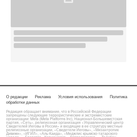
О редакции
Реклама
Условия использования
Политика
обработки данных
Редакция обращает внимание, что в Российской Федерации
запрещены следующие террористические и экстремистские
организации: Meta (Meta Platforms Inc), Национал-Большевистская
партия, «Сеть», религиозная организация «Управленческий центр
Свидетелей Иеговы в России» и входящие в ее структуру местные
религиозные организации, «Свидетели Иеговы», «Мизантропик
Дивижн», «ИГИЛ», «Аль-Каида», «Меджлис крымско-татарского
народа», «Братство» Корчинского, «Артподготовка», «Талибан»,