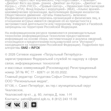
«Джабхат Фатх аш-Шам» (ранее «Джабхат ан-Нусра», «Джебхат ан-
Нусра»), «УНА-УНСО», «Правый сектор», «Украинская повстанческая
армия» (УПА). Фонд борьбы с коррупцией» (ФБК), «Альянс врачей» -
некоммерческие организации, выполняющие функции иноагентов.
Общественное движение «Штабы Навального» включено
Росфинмониторингом в перечень организаций и физических лиц, в
отношении которых имеются сведения об их причастности к
экстремистской деятельности или терроризму. Instagram и Facebook
запрещены на территории Российской Федерации.
На информационном ресурсе применяются рекомендательные
технологии (информационные технологии предоставления
информации на основе сбора, систематизации и анализа сведений,
относящихся к предпочтениям пользователей сети "Интернет",
находящихся на территории Российской Федерации). Подробнее про
алгоритмы
SMI2
и
INFOX
© 2026 Сетевое издание «Патрульный Петербурга»
зарегистрировано Федеральной службой по надзору в сфере
связи, информационных технологий
и массовых коммуникаций (Роскомнадзор) Регистрационный
номер ЭЛ № ФС 77 - 82871 от 30.03.2022.
Главный редактор: Солдатова Софья Олеговна. Учредители:
ООО "Региональные медиа",
97136, г. Санкт-Петербург, вн.тер.г.муниципальный округ
Чкаловское,
Чкаловский пр-кт., д. 60, литера Д, пом. 1-Н
Контакты: patrol@patrol.spb.ru, 8 (812) 243 15 06