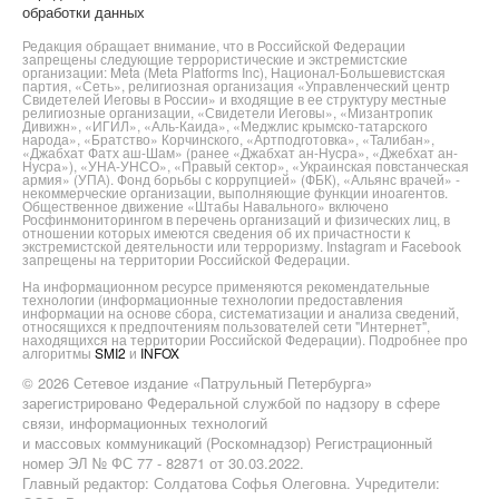
обработки данных
Редакция обращает внимание, что в Российской Федерации
запрещены следующие террористические и экстремистские
организации: Meta (Meta Platforms Inc), Национал-Большевистская
партия, «Сеть», религиозная организация «Управленческий центр
Свидетелей Иеговы в России» и входящие в ее структуру местные
религиозные организации, «Свидетели Иеговы», «Мизантропик
Дивижн», «ИГИЛ», «Аль-Каида», «Меджлис крымско-татарского
народа», «Братство» Корчинского, «Артподготовка», «Талибан»,
«Джабхат Фатх аш-Шам» (ранее «Джабхат ан-Нусра», «Джебхат ан-
Нусра»), «УНА-УНСО», «Правый сектор», «Украинская повстанческая
армия» (УПА). Фонд борьбы с коррупцией» (ФБК), «Альянс врачей» -
некоммерческие организации, выполняющие функции иноагентов.
Общественное движение «Штабы Навального» включено
Росфинмониторингом в перечень организаций и физических лиц, в
отношении которых имеются сведения об их причастности к
экстремистской деятельности или терроризму. Instagram и Facebook
запрещены на территории Российской Федерации.
На информационном ресурсе применяются рекомендательные
технологии (информационные технологии предоставления
информации на основе сбора, систематизации и анализа сведений,
относящихся к предпочтениям пользователей сети "Интернет",
находящихся на территории Российской Федерации). Подробнее про
алгоритмы
SMI2
и
INFOX
© 2026 Сетевое издание «Патрульный Петербурга»
зарегистрировано Федеральной службой по надзору в сфере
связи, информационных технологий
и массовых коммуникаций (Роскомнадзор) Регистрационный
номер ЭЛ № ФС 77 - 82871 от 30.03.2022.
Главный редактор: Солдатова Софья Олеговна. Учредители: