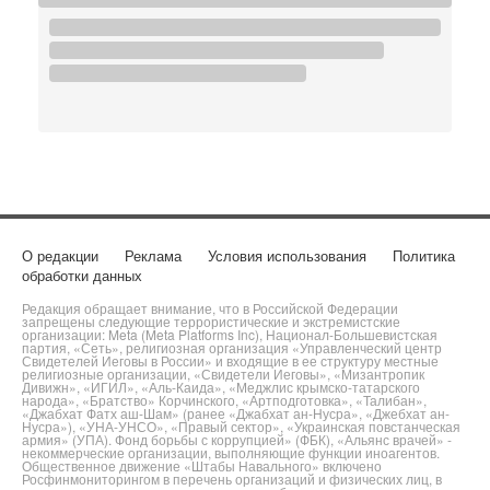
О редакции
Реклама
Условия использования
Политика
обработки данных
Редакция обращает внимание, что в Российской Федерации
запрещены следующие террористические и экстремистские
организации: Meta (Meta Platforms Inc), Национал-Большевистская
партия, «Сеть», религиозная организация «Управленческий центр
Свидетелей Иеговы в России» и входящие в ее структуру местные
религиозные организации, «Свидетели Иеговы», «Мизантропик
Дивижн», «ИГИЛ», «Аль-Каида», «Меджлис крымско-татарского
народа», «Братство» Корчинского, «Артподготовка», «Талибан»,
«Джабхат Фатх аш-Шам» (ранее «Джабхат ан-Нусра», «Джебхат ан-
Нусра»), «УНА-УНСО», «Правый сектор», «Украинская повстанческая
армия» (УПА). Фонд борьбы с коррупцией» (ФБК), «Альянс врачей» -
некоммерческие организации, выполняющие функции иноагентов.
Общественное движение «Штабы Навального» включено
Росфинмониторингом в перечень организаций и физических лиц, в