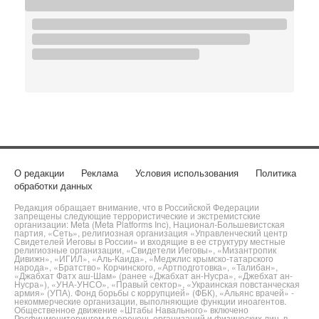
О редакции
Реклама
Условия использования
Политика
обработки данных
Редакция обращает внимание, что в Российской Федерации
запрещены следующие террористические и экстремистские
организации: Meta (Meta Platforms Inc), Национал-Большевистская
партия, «Сеть», религиозная организация «Управленческий центр
Свидетелей Иеговы в России» и входящие в ее структуру местные
религиозные организации, «Свидетели Иеговы», «Мизантропик
Дивижн», «ИГИЛ», «Аль-Каида», «Меджлис крымско-татарского
народа», «Братство» Корчинского, «Артподготовка», «Талибан»,
«Джабхат Фатх аш-Шам» (ранее «Джабхат ан-Нусра», «Джебхат ан-
Нусра»), «УНА-УНСО», «Правый сектор», «Украинская повстанческая
армия» (УПА). Фонд борьбы с коррупцией» (ФБК), «Альянс врачей» -
некоммерческие организации, выполняющие функции иноагентов.
Общественное движение «Штабы Навального» включено
Росфинмониторингом в перечень организаций и физических лиц, в